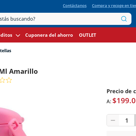
Contáctanos
Compra y recoge en ti
ditos
Cuponera del ahorro
OUTLET
tellas
 Ml Amarillo
Precio de 
$199.0
A:
1