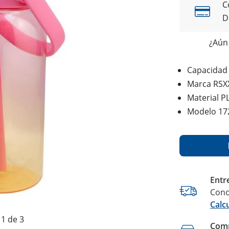
C
D
¿Aún 
Capacidad
Marca RSX
Material P
Modelo 17
Entr
Cono
Calc
1 de 3
Comp