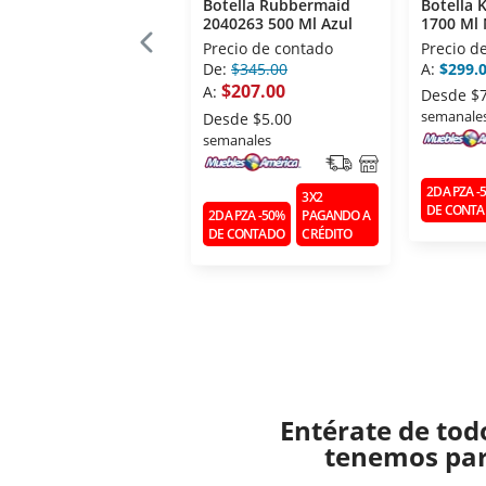
Botella Rubbermaid
Botella 
2040263 500 Ml Azul
1700 Ml
Precio de contado
Precio d
De:
$345.00
A:
$299.
$207.00
A:
Desde
$
semanale
Desde
$5.00
semanales
2DA PZA -
3X2
DE CONT
2DA PZA -50%
PAGANDO A
DE CONTADO
CRÉDITO
Entérate de tod
tenemos para