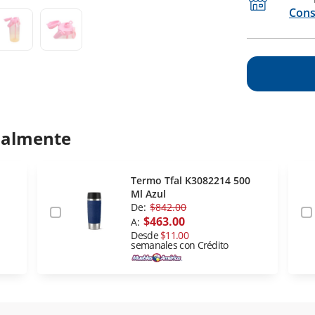
Cons
ualmente
Termo Tfal K3082214 500
Ml Azul
De:
$842.00
$463.00
A:
Desde
$11.00
semanales con Crédito