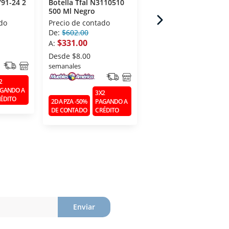
791-24 2
Botella Tfal N3110510
Botella Tfal N3111110
500 Ml Negro
700 Ml Negro
do
Precio de contado
Precio de contado
De:
$602.00
De:
$722.00
$331.00
$397.00
A:
A:
Desde
$8.00
Desde
$10.00
semanales
semanales
2
GANDO A
3X2
3X2
ÉDITO
2DA PZA -50%
PAGANDO A
2DA PZA -50%
PAGANDO 
DE CONTADO
CRÉDITO
DE CONTADO
CRÉDITO
Enviar