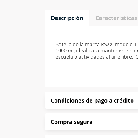
Descripción
Características
Botella de la marca RSXXI modelo 17
1000 ml, ideal para mantenerte hidra
escuela o actividades al aire libre. 
Condiciones de pago a crédito
Precio calculado a 52 semanas abona
Compra segura
*Sujeto a aprobación de crédito con
En Muebles América te informamos que