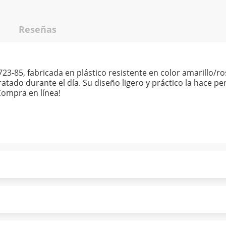
Reseñas
23-85, fabricada en plástico resistente en color amarillo/
tado durante el día. Su diseño ligero y práctico la hace perfe
¡Compra en línea!
ndo puntualmente. Al finalizar tu compra generas el 2% en
forme a norma de Muebles América.
 tu compra es segura de principio a fin.