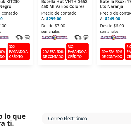
Kuk KIT230
Botella Hut VHTH-3652
Botella Rsxxi 1
 Negro
450 Ml Varios Colores
Lts Naranja
e contado
Precio de contado
Precio de conta
00
A:
$299.00
A:
$249.00
7.00
Desde
$7.00
Desde
$6.00
s
semanales
semanales
3X2
3X2
3X
50%
PAGANDO A
2DA PZA -50%
PAGANDO A
2DA PZA -50%
PA
ADO
CRÉDITO
DE CONTADO
CRÉDITO
DE CONTADO
CR
o lo que
 ti.