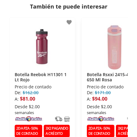
También te puede interesar
- Certificados de seguridad SSL y Encriptación 3D.
- Sello de confianza correspondiente,
favorite
disposiciones legales y Códigos de Ética de la
Asociación Mexicana de Internet (AIMX).
- Nos encontramos en la lista de socios Activos de
la Asociación de Internet.MX.
Botella Reebok H11301 1
Botella Rsxxi 2415-4665
Lt Rojo
650 Ml Rosa
Precio de contado
Precio de contado
De:
$162.00
De:
$171.00
$81.00
$94.00
A:
A:
Desde
$2.00
Desde
$2.00
semanales
semanales
2DA PZA -50%
3X2 PAGANDO
2DA PZA -50%
3X2 PAGAN
DE CONTADO
A CRÉDITO
DE CONTADO
A CRÉDITO