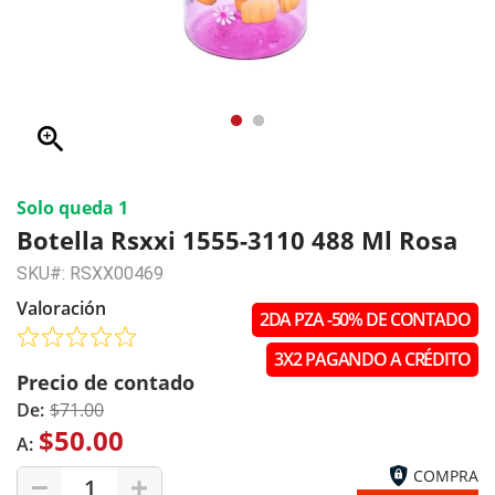
zoom_in
Solo queda 1
Botella Rsxxi 1555-3110 488 Ml Rosa
SKU#: RSXX00469
Valoración
2DA PZA -50% DE CONTADO
3X2 PAGANDO A CRÉDITO
Precio de contado
De:
$71.00
$50.00
A:
COMPRA
1