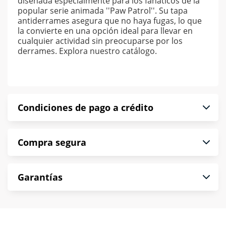
diseñada especialmente para los fanáticos de la
popular serie animada ''Paw Patrol''. Su tapa
antiderrames asegura que no haya fugas, lo que
la convierte en una opción ideal para llevar en
cualquier actividad sin preocuparse por los
derrames. Explora nuestro catálogo.
Condiciones de pago a crédito
Precio calculado a 52 semanas abonando
Compra segura
puntualmente. Al finalizar tu compra generas el
2% en monedero electrónico.
En Muebles América te informamos que tu
*Sujeto a aprobación de crédito conforme a
Garantías
compra es segura de principio a fin.
norma de Muebles América.
Protegemos la seguridad de información y
En Muebles América nos interesa tu satisfacción.
comunicación de nuestros clientes.
Si necesitas mayor detalle de tu garantía,
consulta los términos y condiciones
aquí
.
Contamos con: