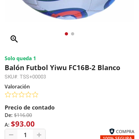
zoom_in
Solo queda 1
Balón Futbol Yiwu FC16B-2 Blanco
SKU#: TSS+00003
Valoración
Precio de contado
De:
$116.00
$93.00
A:
COMPRA
1
100% SEGURA