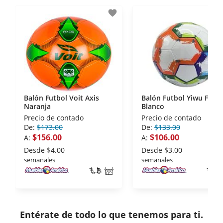
- Sello de confianza correspondiente,
favorite
disposiciones legales y Códigos de Ética de la
Asociación Mexicana de Internet (AIMX).
- Nos encontramos en la lista de socios Activos de
la Asociación de Internet.MX.
Balón Futbol Voit Axis
Balón Futbol Yiwu FC16
Naranja
Blanco
Precio de contado
Precio de contado
De:
$173.00
De:
$133.00
$156.00
$106.00
A:
A:
Desde
$4.00
Desde
$3.00
semanales
semanales
Entérate de todo lo que tenemos para ti.