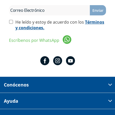
Enviar
He leído y estoy de acuerdo con los
Términos
y condiciones.
Escríbenos por WhatsApp
Conócenos
Domicilio del corporativo:
Ayuda
Av 18 de marzo # 309. Colonia la Nogalera.
Código postal 44470 Guadalajara, Jalisco, México
Cómo comprar