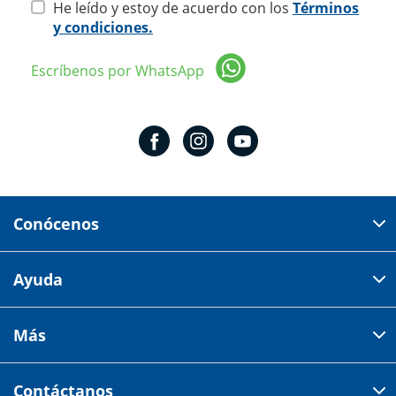
He leído y estoy de acuerdo con los
Términos
y condiciones.
Escríbenos por WhatsApp
Conócenos
Domicilio del corporativo:
Ayuda
Av 18 de marzo # 309. Colonia la Nogalera.
Código postal 44470 Guadalajara, Jalisco, México
Cómo comprar
Más
Tiendas
Credilana
Facturación electrónica
Aviso de privacidad
Centro de ayuda
Contáctanos