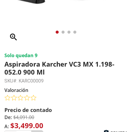
zoom_in
Solo quedan 9
Aspiradora Karcher VC3 MX 1.198-
052.0 900 Ml
SKU#: KARC00009
Valoración
Precio de contado
De:
$4,091.00
$3,499.00
A: