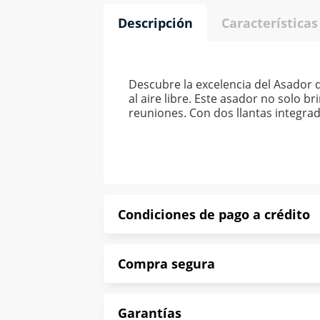
Descripción
Características
Descubre la excelencia del Asador 
al aire libre. Este asador no solo b
reuniones. Con dos llantas integra
Condiciones de pago a crédito
Precio calculado a 52 semanas abona
Compra segura
*Sujeto a aprobación de crédito con
En Muebles América te informamos que
Garantías