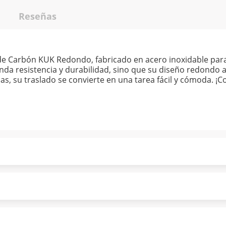
Reseñas
de Carbón KUK Redondo, fabricado en acero inoxidable para 
rinda resistencia y durabilidad, sino que su diseño redondo 
das, su traslado se convierte en una tarea fácil y cómoda. 
ndo puntualmente. Al finalizar tu compra generas el 2% en
forme a norma de Muebles América.
 tu compra es segura de principio a fin.