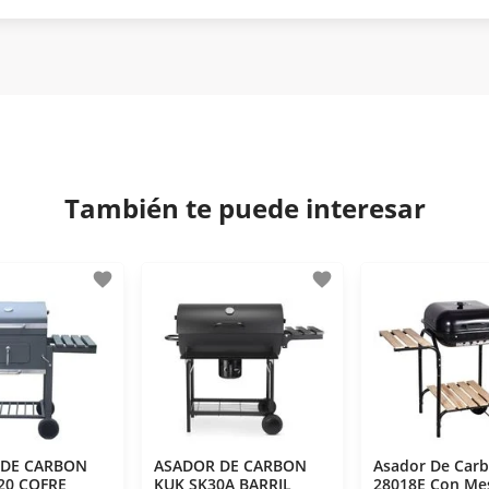
ión y comunicación de nuestros clientes.
tisfacción. Si necesitas mayor detalle de tu garantía, cons
iptación 3D.
 disposiciones legales y Códigos de Ética de la Asociación M
os Activos de la Asociación de Internet.MX.
También te puede interesar
favorite
favorite
 DE CARBON
ASADOR DE CARBON
Asador De Car
20 COFRE
KUK SK30A BARRIL
28018E Con Me