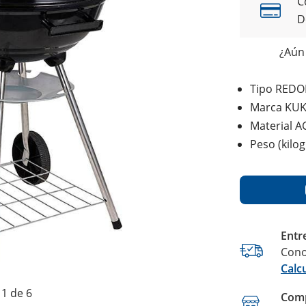
C
D
¿Aún 
Tipo RED
Marca KU
Material 
Peso (kilo
Entr
Cono
Calc
1 de 6
Comp