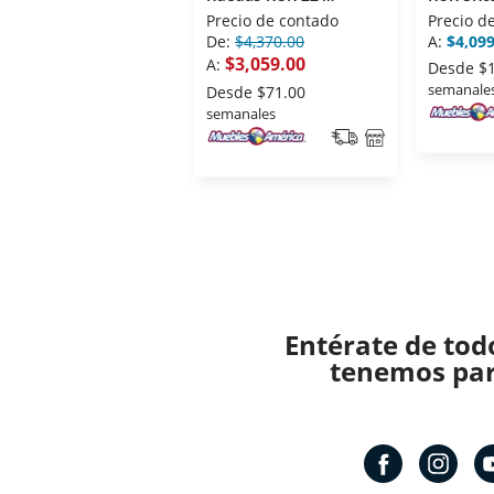
Premium
Precio de contado
Precio d
De:
$4,370.00
A:
$4,099
$3,059.00
A:
Desde
$
semanale
Desde
$71.00
semanales
Entérate de tod
tenemos para