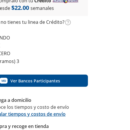
ómpralo con tu
Crédito
$22.00
esde
semanales
no tienes tu linea de Crédito?
ONDO
K
ACERO
gramos) 3
Ver Bancos Participantes
MSI
ega a domicilio
ce los tiempos y costo de envío
ular tiempos y costos de envío
ra y recoge en tienda
Calcular