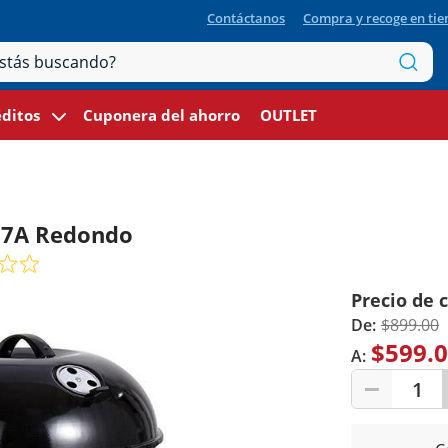
Contáctanos
Compra y recoge en ti
ditos
Cuponera del ahorro
OUTLET
17A Redondo
Precio de 
De:
$899.00
$599.
A:
1