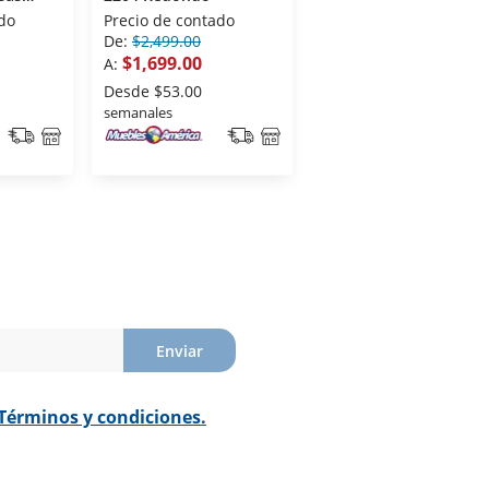
Black Argentino
do
Precio de contado
Precio de contado
De:
$2,499.00
De:
$5,810.00
$1,699.00
$5,229.00
A:
A:
Desde
$53.00
Desde
$161.00
semanales
semanales
Enviar
Términos y condiciones.