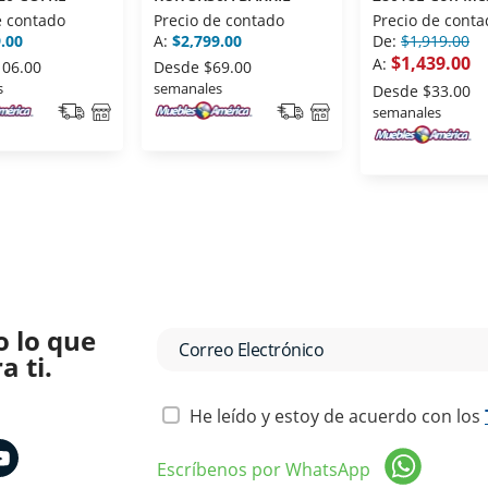
Laterales
e contado
Precio de contado
Precio de conta
.00
A:
$2,799.00
De:
$1,919.00
$1,439.00
A:
106.00
Desde
$69.00
s
semanales
Desde
$33.00
semanales
o lo que
 ti.
He leído y estoy de acuerdo con los
Escríbenos por WhatsApp