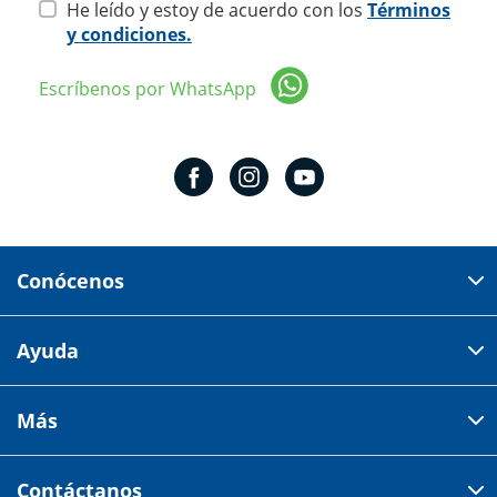
He leído y estoy de acuerdo con los
Términos
y condiciones.
Escríbenos por WhatsApp
Conócenos
Domicilio del corporativo:
Ayuda
Av 18 de marzo # 309. Colonia la Nogalera.
Código postal 44470 Guadalajara, Jalisco, México
Cómo comprar
Más
Tiendas
Credilana
Facturación electrónica
Aviso de privacidad
Centro de ayuda
Contáctanos