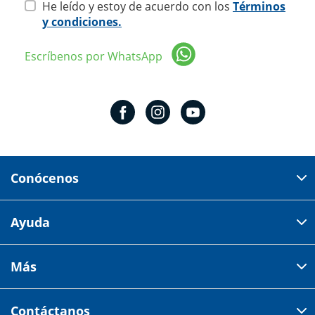
He leído y estoy de acuerdo con los
Términos
y condiciones.
Escríbenos por WhatsApp
Conócenos
Domicilio del corporativo:
Ayuda
Av 18 de marzo # 309. Colonia la Nogalera.
Código postal 44470 Guadalajara, Jalisco, México
Cómo comprar
Más
Tiendas
Credilana
Facturación electrónica
Aviso de privacidad
Centro de ayuda
Contáctanos