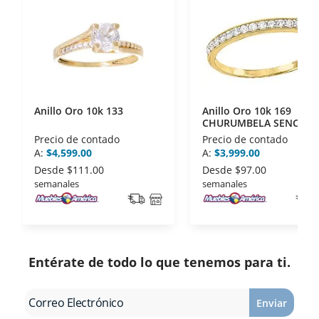
Asociación Mexicana de Internet (AIMX).
- Nos encontramos en la lista de socios Activos de
la Asociación de Internet.MX.
Anillo Oro 10k 133
Anillo Oro 10k 169
CHURUMBELA SENCILL
Precio de contado
Precio de contado
A:
$4,599.00
A:
$3,999.00
Desde
$111.00
Desde
$97.00
semanales
semanales
Entérate de todo lo que tenemos para ti.
Enviar