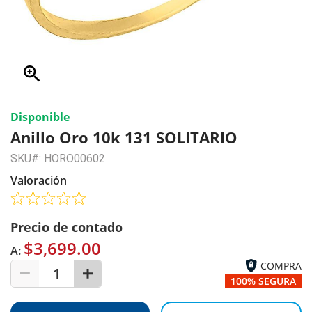
zoom_in
Disponible
Anillo Oro 10k 131 SOLITARIO
SKU#: HORO00602
Valoración
Precio de contado
$3,699.00
A:
COMPRA
1
100% SEGURA