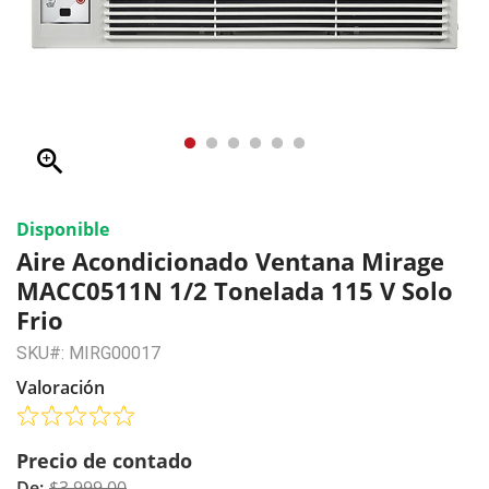
zoom_in
Disponible
Aire Acondicionado Ventana Mirage
MACC0511N 1/2 Tonelada 115 V Solo
Frio
SKU#: MIRG00017
Valoración
Precio de contado
De:
$3,999.00