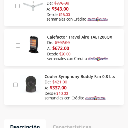
De:
$776.00
$543.00
A:
Desde
$16.00
semanales con Crédito
Calefactor Travel Aire TAE1200QX
De:
$707.00
$672.00
A:
Desde
$20.00
semanales con Crédito
Cooler Symphony Buddy Fan 0.8 Lts
De:
$421.00
$337.00
A:
Desde
$10.00
semanales con Crédito
Descripción
Características