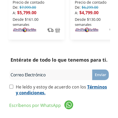
PTM12CABWJM2 1
Tonelada 115 V Frio
Precio de contado
Precio de contado
Tonelada 115 V Solo Frio
De:
$7,999.00
De:
$6,299.00
$5,799.00
$4,799.00
A:
A:
Desde
$161.00
Desde
$130.00
semanales
semanales
Entérate de todo lo que tenemos para ti.
Enviar
He leído y estoy de acuerdo con los
Términos
y condiciones.
Escríbenos por WhatsApp