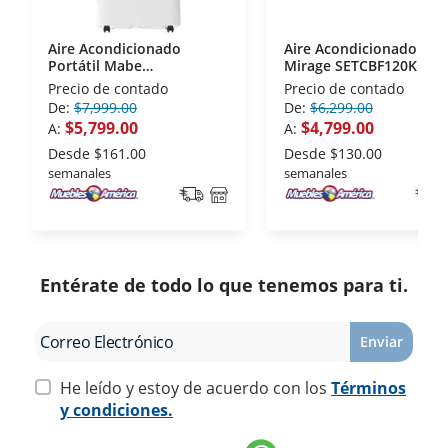
Aire Acondicionado
Aire Acondicionado
Portátil Mabe
Mirage SETCBF120K 1
PTM12CABWJM2 1
Tonelada 115 V Frio
Precio de contado
Precio de contado
Tonelada 115 V Solo Frio
De:
$7,999.00
De:
$6,299.00
$5,799.00
$4,799.00
A:
A:
Desde
$161.00
Desde
$130.00
semanales
semanales
Entérate de todo lo que tenemos para ti.
Enviar
He leído y estoy de acuerdo con los
Términos
y condiciones.