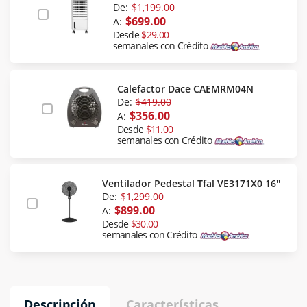
De:
$1,199.00
$699.00
A:
Desde
$29.00
semanales con Crédito
Calefactor Dace CAEMRM04N
De:
$419.00
$356.00
A:
Desde
$11.00
semanales con Crédito
Ventilador Pedestal Tfal VE3171X0 16''
De:
$1,299.00
$899.00
A:
Desde
$30.00
semanales con Crédito
Descripción
Características