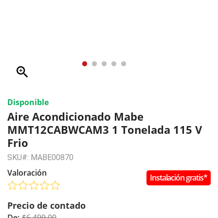
zoom_in
Disponible
Aire Acondicionado Mabe
MMT12CABWCAM3 1 Tonelada 115 V
Frio
SKU#: MABE00870
Valoración
Instalación gratis*
Precio de contado
De:
$6,499.00