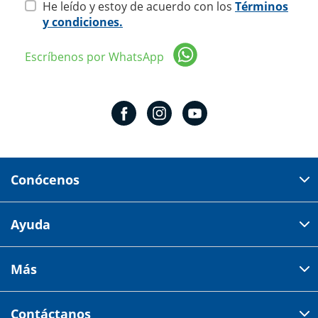
He leído y estoy de acuerdo con los
Términos
y condiciones.
Escríbenos por WhatsApp
Conócenos
Domicilio del corporativo:
Ayuda
Av 18 de marzo # 309. Colonia la Nogalera.
Código postal 44470 Guadalajara, Jalisco, México
Cómo comprar
Más
Tiendas
Credilana
Facturación electrónica
Aviso de privacidad
Centro de ayuda
Contáctanos