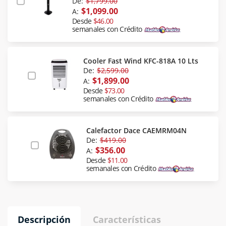
De:
$1,799.00
$1,099.00
A:
Desde
$46.00
semanales con Crédito
Cooler Fast Wind KFC-818A 10 Lts
De:
$2,599.00
$1,899.00
A:
Desde
$73.00
semanales con Crédito
Calefactor Dace CAEMRM04N
De:
$419.00
$356.00
A:
Desde
$11.00
semanales con Crédito
Descripción
Características