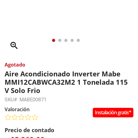
zoom_in
Agotado
Aire Acondicionado Inverter Mabe
MMI12CABWCA32M2 1 Tonelada 115
V Solo Frio
SKU#: MABE00871
Valoración
Instalación gratis*
Precio de contado