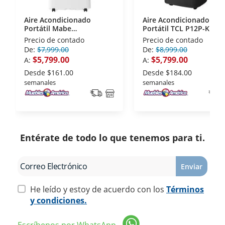
Aire Acondicionado
Aire Acondicionado
Portátil Mabe
Portátil TCL P12P-KHF1
PTM12CABWJM2 1
1 Tonelada 115 V
Precio de contado
Precio de contado
Tonelada 115 V Solo Frio
Frio/calor
De:
$7,999.00
De:
$8,999.00
$5,799.00
$5,799.00
A:
A:
Desde
$161.00
Desde
$184.00
semanales
semanales
Entérate de todo lo que tenemos para ti.
Enviar
He leído y estoy de acuerdo con los
Términos
y condiciones.
Escríbenos por WhatsApp